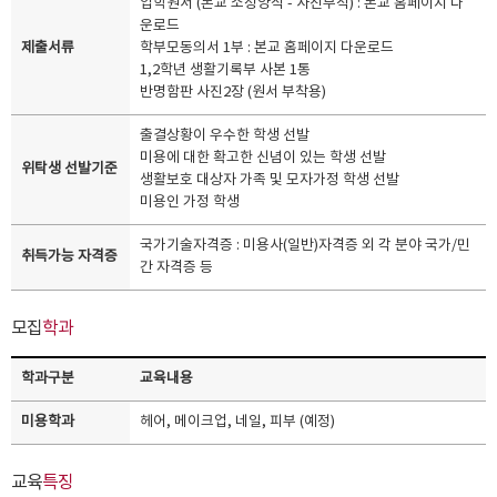
입학원서 (본교 소정양식 - 사진부착) : 본교 홈페이지 다
운로드
제출서류
학부모동의서 1부 : 본교 홈페이지 다운로드
1,2학년 생활기록부 사본 1통
반명함판 사진2장 (원서 부착용)
출결상황이 우수한 학생 선발
미용에 대한 확고한 신념이 있는 학생 선발
위탁생 선발기준
생활보호 대상자 가족 및 모자가정 학생 선발
미용인 가정 학생
국가기술자격증 : 미용사(일반)자격증 외 각 분야 국가/민
취득가능 자격증
간 자격증 등
모집
학과
학과구분
교육내용
미용학과
헤어, 메이크업, 네일, 피부 (예정)
교육
특징