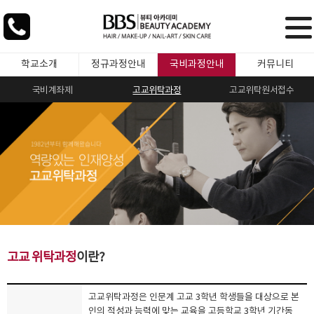
학교소개
정규과정안내
국비과정안내
커뮤니티
국비계좌제
고교위탁과정
고교위탁원서접수
고교 위탁과정
이란?
고교위탁과정은 인문계 고교 3학년 학생들을 대상으로 본
인의 적성과 능력에 맞는 교육을 고등학교 3학년 기간동